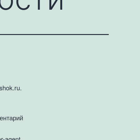
shok.ru.
ментарий
r-agent