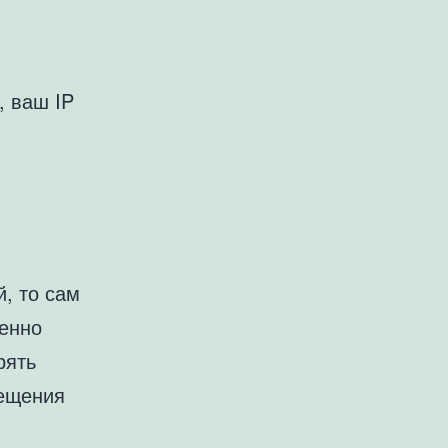
, ваш IP
, то сам
енно
рять
мещения