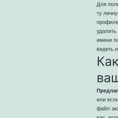
Для пол
ту личн
профиле
удалить
имени п
видеть 
Как
ва
Предлаг
или есл
файл эк
вас, вк