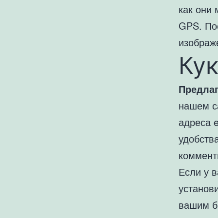
как они
GPS. По
изображе
Ку
Предлаг
нашем с
адреса e
удобств
комменти
Если у в
установ
вашим б