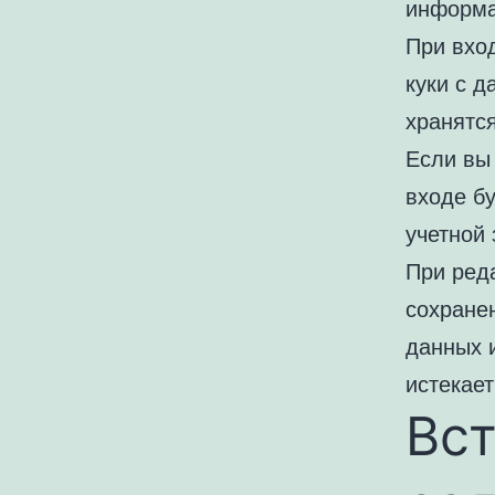
информа
При вхо
куки с д
хранятся
Если вы
входе бу
учетной 
При реда
сохране
данных 
истекает
Вс