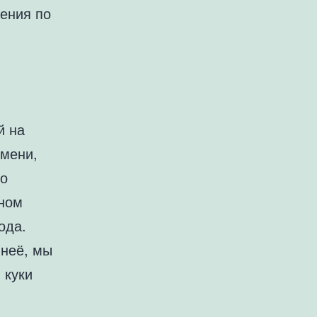
ения по
й на
имени,
го
рном
ода.
 неё, мы
 куки