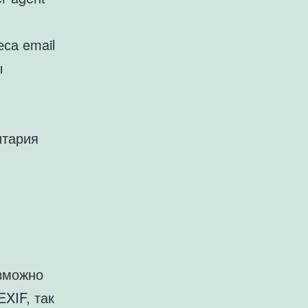
са email
ы
нтария
озможно
XIF, так