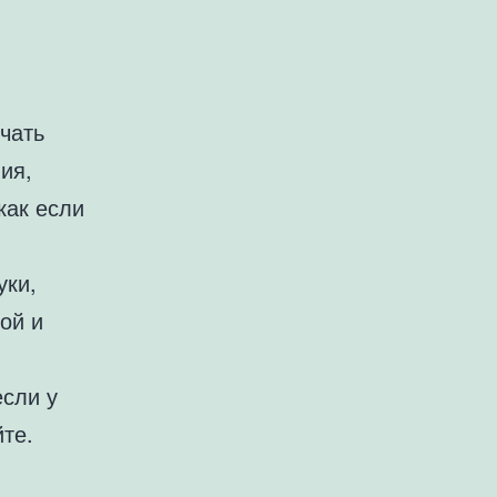
чать
ия,
как если
уки,
ой и
сли у
йте.