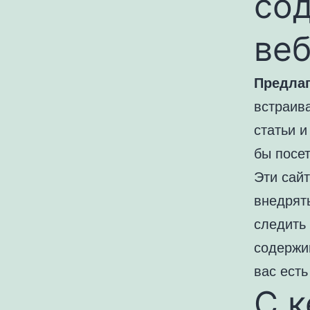
со
ве
Предлаг
встраив
статьи и
бы посет
Эти сайт
внедрят
следить
содержи
вас есть
С 