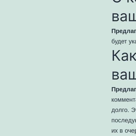
ва
Предлаг
будет ук
Как
ва
Предлаг
коммент
долго. Э
последу
их в оче