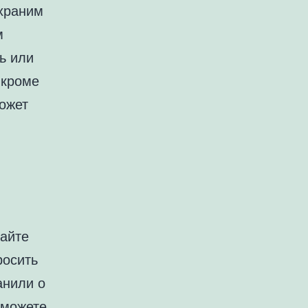
 храним
м
ь или
(кроме
ожет
сайте
росить
анили о
 можете