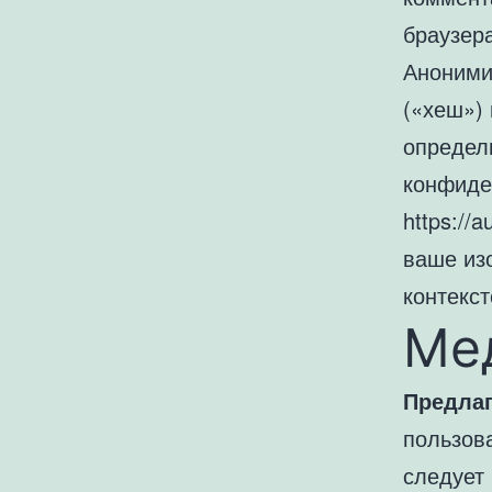
браузер
Аноними
(«хеш») 
определи
конфиде
https://
ваше из
контекс
Ме
Предлаг
пользов
следует 