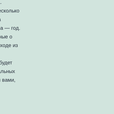
.
есколько
а
на — год.
ные о
ыходе из
будет
альных
 вами,